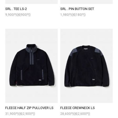
SRL . TEE LS-2
SRL . PIN BUTTON SET
9,900円(税900円)
1,980円(税180円)
FLEECE HALF ZIP PULLOVER LS
FLEECE CREWNECK LS
31,900円(税2,900円)
28,600円(税2,600円)