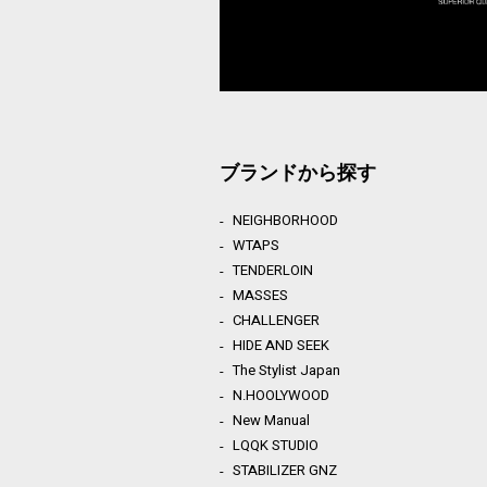
ブランドから探す
NEIGHBORHOOD
WTAPS
TENDERLOIN
MASSES
CHALLENGER
HIDE AND SEEK
The Stylist Japan
N.HOOLYWOOD
New Manual
LQQK STUDIO
STABILIZER GNZ