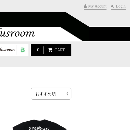
My Acount
Login
0
CART