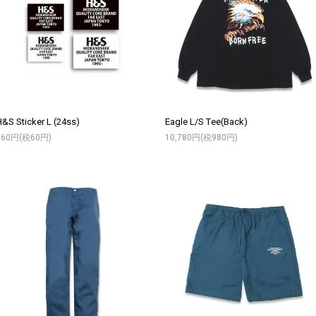
&S Sticker L (24ss)
Eagle L/S Tee(Back)
660円(税60円)
10,780円(税980円)