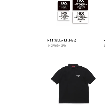
H&S Sticker M (24ss)
H
440円(税40円)