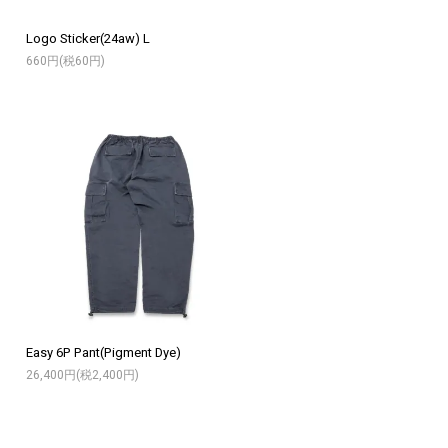
Logo Sticker(24aw) L
660円(税60円)
Easy 6P Pant(Pigment Dye)
26,400円(税2,400円)