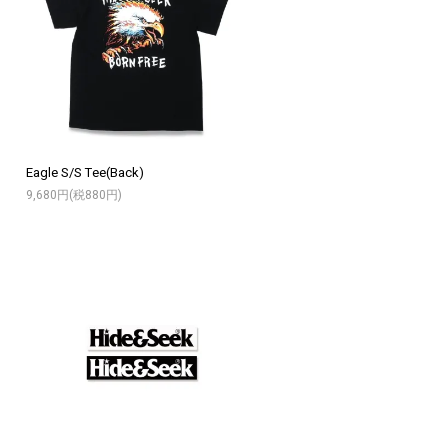
Eagle S/S Tee(Back)
9,680円(税880円)