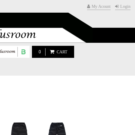
My Acount
Login
0
CART