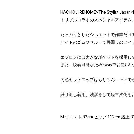
HACHIOJI REHOME×The Stylist Japan
トリプルコラボのスペシャルアイテム
たっぷりとしたシルエットで作業だけ
サイドのゴムやベルトで腰回りのフィ
エプロンには大きなポケットを採用し
また、脱着可能なため2wayでお使い
同色セットアップはもちろん、上下で
繰り返し着用、洗濯をして経年変化を
M ウエスト 82cm ヒップ 112cm 股上 3