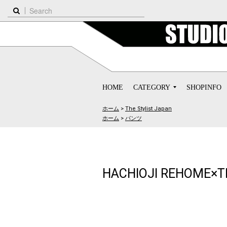
HOME
CATEGORY
SHOPINFO
ホーム
>
The Stylist Japan
ホーム
>
パンツ
HACHIOJI REHOME×The