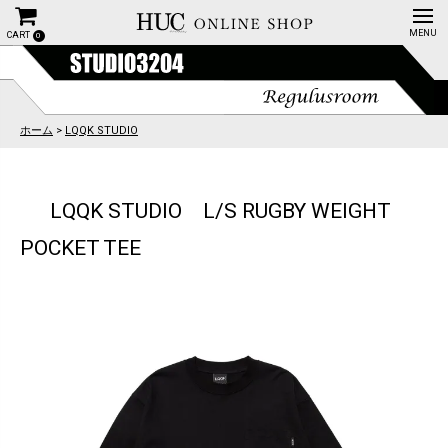
CART
0
ホーム
>
LQQK STUDIO
LQQK STUDIO L/S RUGBY WEIGHT
POCKET TEE