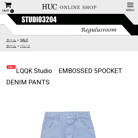
CART
0
ホーム
>
SALE
ホーム
>
パンツ
LQQK Studio EMBOSSED 5POCKET
DENIM PANTS