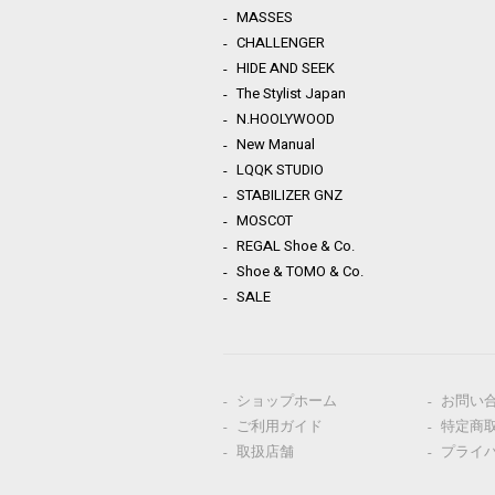
MASSES
CHALLENGER
HIDE AND SEEK
The Stylist Japan
N.HOOLYWOOD
New Manual
LQQK STUDIO
STABILIZER GNZ
MOSCOT
REGAL Shoe & Co.
Shoe & TOMO & Co.
SALE
ショップホーム
お問い
ご利用ガイド
特定商
取扱店舗
プライ