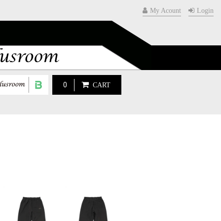
My Acount
Login
0
CART