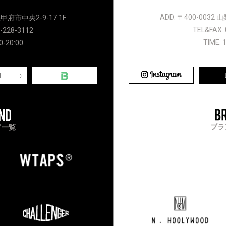
ADD. 〒400-0032
県甲府市中央2-9-17 1F
TEL&FAX. 
-228-3112
TIME. 
0-20:00
l
ブラ
ド一覧