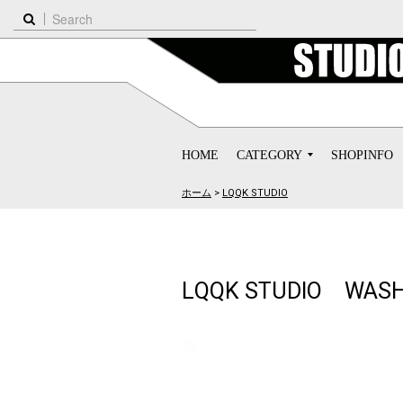
HOME
CATEGORY
SHOPINFO
ホーム
>
LQQK STUDIO
LQQK STUDIO WASHED