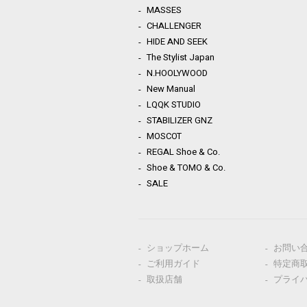
MASSES
CHALLENGER
HIDE AND SEEK
The Stylist Japan
N.HOOLYWOOD
New Manual
LQQK STUDIO
STABILIZER GNZ
MOSCOT
REGAL Shoe & Co.
Shoe & TOMO & Co.
SALE
ショップホーム
お問い
ご利用ガイド
特定商
取扱店舗
プライ