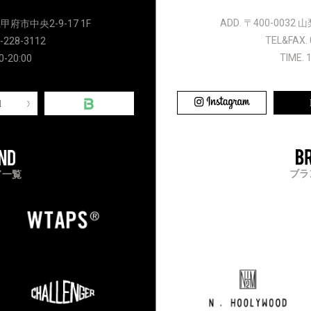
ADD. 〒400-0032
県甲府市中央2-9-17 1F
TEL&FAX. 
-228-3112
TIME. 
0-20:00
l
ブラ
ド一覧