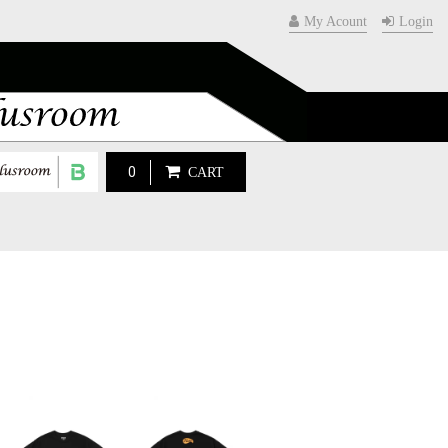
My Acount
Login
0
CART