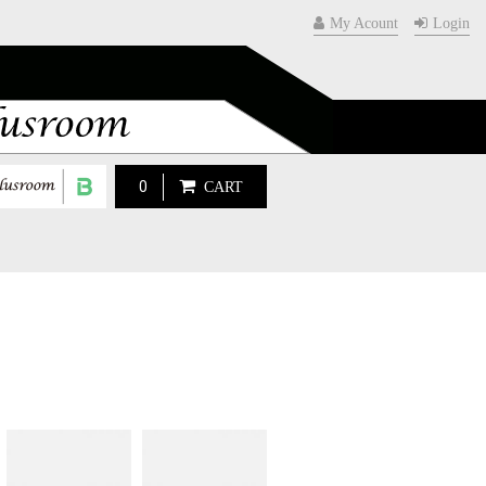
My Acount
Login
0
CART