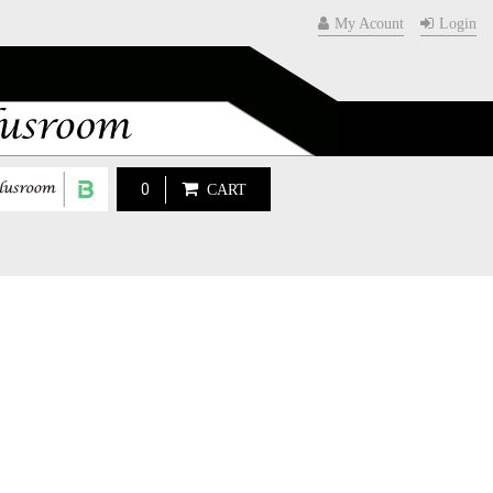
My Acount
Login
0
CART