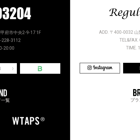
ADD. 〒400-0032
県甲府市中央2-9-17 1F
TEL&FAX. 
-228-3112
TIME. 
0-20:00
l
ブラ
ド一覧