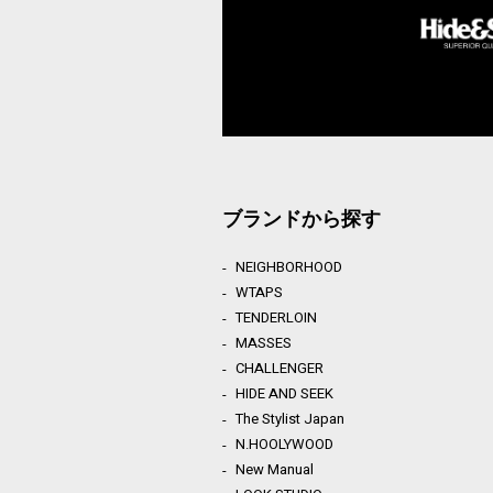
ブランドから探す
NEIGHBORHOOD
WTAPS
TENDERLOIN
MASSES
CHALLENGER
HIDE AND SEEK
The Stylist Japan
N.HOOLYWOOD
New Manual