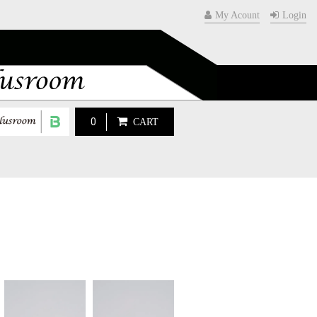
My Acount
Login
0
CART