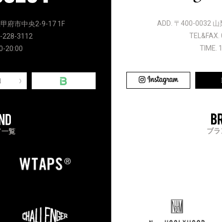
ADD. 〒400-0032
県甲府市中央2-9-17 1F
TEL&FAX. 
-228-3112
TIME. 
0-20:00
l
ブラ
ド一覧