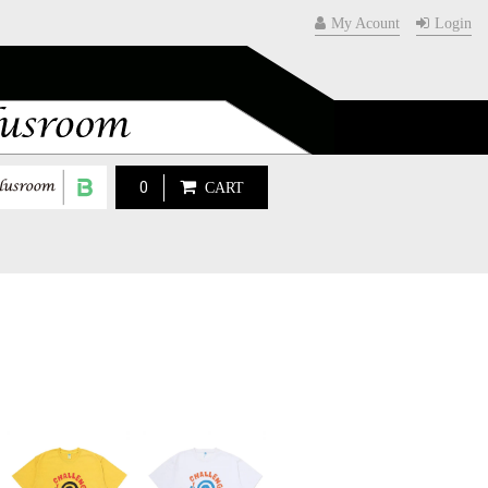
My Acount
Login
0
CART