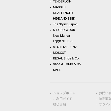
TENDERLOIN
MASSES
CHALLENGER
HIDE AND SEEK
The Stylist Japan
N.HOOLYWOOD
New Manual
LQQK STUDIO
STABILIZER GNZ
MOSCOT
REGAL Shoe & Co.
Shoe & TOMO & Co.
SALE
ショップホーム
お問い
ご利用ガイド
特定商
取扱店舗
プライ