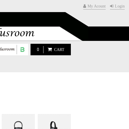
My Acount
Login
0
CART