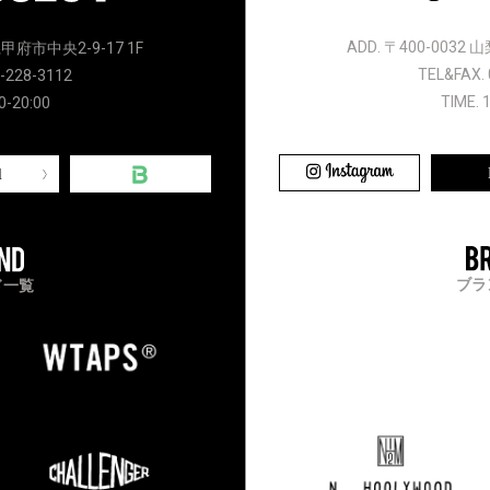
ADD. 〒400-0032
県甲府市中央2-9-17 1F
TEL&FAX. 
-228-3112
TIME. 
0-20:00
l
ブラ
ド一覧