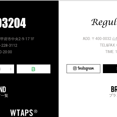
ADD. 〒400-0032
県甲府市中央2-9-17 1F
TEL&FAX. 
-228-3112
TIME. 
0-20:00
l
ブラ
ド一覧