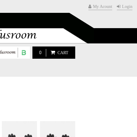
My Acount
Login
0
CART