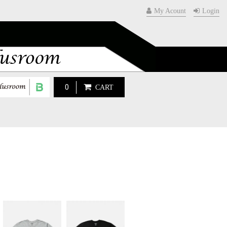
My Acount
Login
0
CART