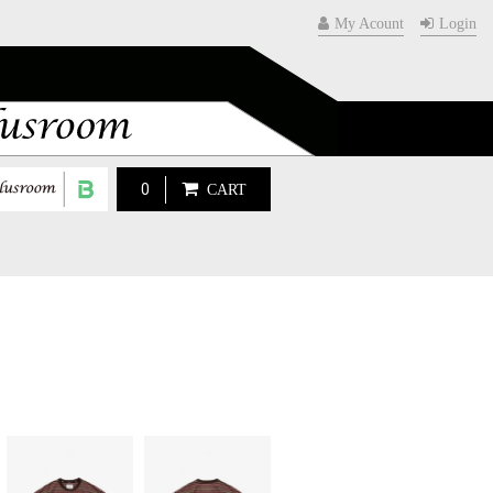
My Acount
Login
0
CART